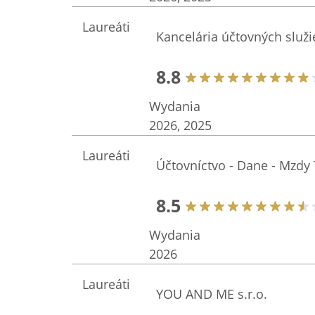
Laureáti
Kancelária účtovných služie
8.8
Wydania
2026, 2025
Laureáti
Účtovníctvo - Dane - Mzdy
8.5
Wydania
2026
Laureáti
YOU AND ME s.r.o.