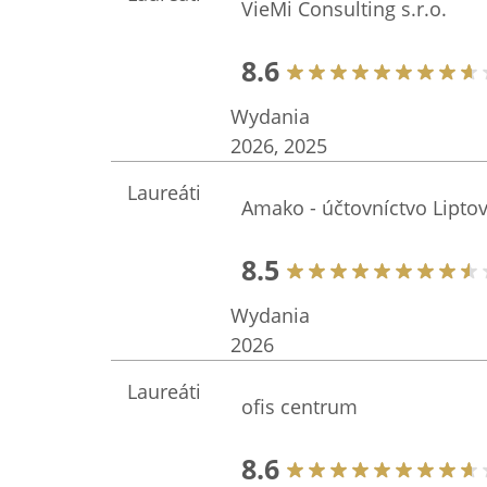
VieMi Consulting s.r.o.
8.6
Wydania
2026, 2025
Laureáti
Amako - účtovníctvo Lipto
8.5
Wydania
2026
Laureáti
ofis centrum
8.6