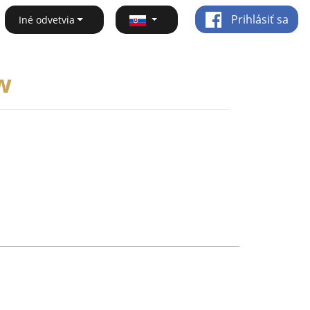
Prihlásiť sa
Iné odvetvia
w