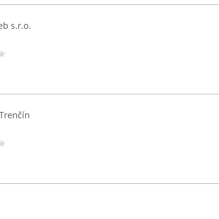
b s.r.o.
 Trenčín