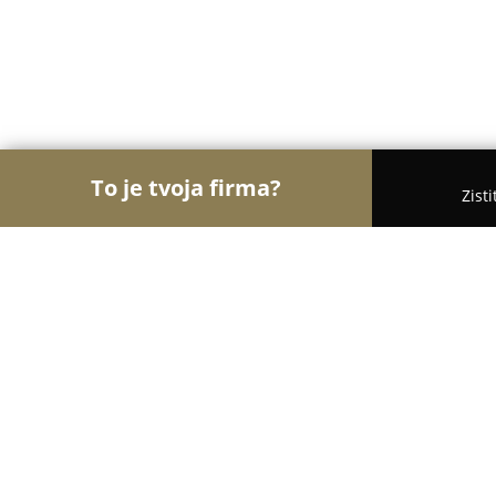
To je tvoja firma?
Zist
Orly Účtovníctva
Rebríček najlepšie hodnotených
KLM solutions s.r.o.