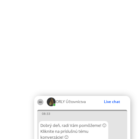
ORLY Účtovníctva
Live chat
08:33
Dobrý deň, radi Vám pomôžeme! 🙂
Kliknite na príslušnú tému
konverzácie! 🙂