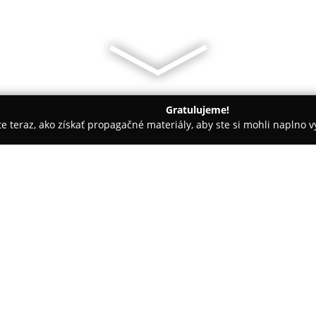
Gratulujeme!
ite teraz, ako získať propagačné materiály, aby ste si mohli naplno 
 spoločností.
KLM solutions s.r.o.
O spoločnosti:
KLM Solutions
sa špecializuje 
účtovníctva, daní a miezd, pri
Využíva odborné znalosti z účto
inovatívnom prístupe a vysokom