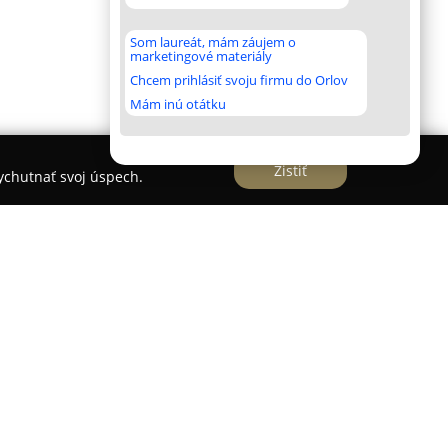
Som laureát, mám záujem o
marketingové materiály
Chcem prihlásiť svoju firmu do Orlov
Mám inú otátku
Zistiť
vychutnať svoj úspech.
na poskytovanie komplexných služieb v oblasti
čom kladie dôraz na moderné a efektívne riešenia.
vníctva, daňovej problematiky a IT, čo sa odráža v
 štandarde poskytovaných služieb. Služby tejto