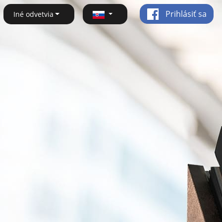
Prihlásiť sa
Iné odvetvia