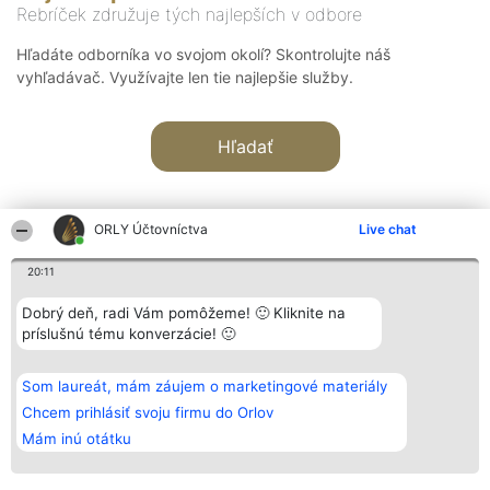
Rebríček združuje tých najlepších v odbore
Hľadáte odborníka vo svojom okolí? Skontrolujte náš
vyhľadávač. Využívajte len tie najlepšie služby.
Hľadať
ORLY Účtovníctva
Live chat
20:11
Organizátor hodnotenia
Hodnotenie
Kontakt
Dobrý deň, radi Vám pomôžeme! 🙂 Kliknite na
Bright Side Solutions sp. z o.
Laureáti
Kontakt
príslušnú tému konverzácie! 🙂
o. sp. k.
Lista
ul. Ruska 22
wszystkich
Wrocław 50-079
Laureatów
Som laureát, mám záujem o marketingové materiály
KRS 0000749100 | Regon
Podmienky
381313360 | NIP 8943132676
Obchodné
Chcem prihlásiť svoju firmu do Orlov
+48 508 492 400
podmienky
Mám inú otátku
Zásady
ochrany
osobných
údajov