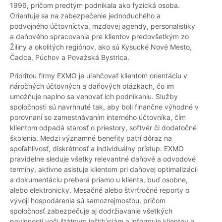
1996, pričom predtým podnikala ako fyzická osoba.
Orientuje sa na zabezpečenie jednoduchého a
podvojného účtovníctva, mzdovej agendy, personalistiky
a daňového spracovania pre klientov predovšetkým zo
Žiliny a okolitých regiónov, ako sú Kysucké Nové Mesto,
Čadca, Púchov a Považská Bystrica.
Prioritou firmy EXMO je uľahčovať klientom orientáciu v
náročných účtovných a daňových otázkach, čo im
umožňuje naplno sa venovať ich podnikaniu. Služby
spoločnosti sú navrhnuté tak, aby boli finančne výhodné v
porovnaní so zamestnávaním interného účtovníka, čím
klientom odpadá starosť o priestory, softvér či dodatočné
školenia. Medzi významné benefity patrí dôraz na
spoľahlivosť, diskrétnosť a individuálny prístup. EXMO
pravidelne sleduje všetky relevantné daňové a odvodové
termíny, aktívne asistuje klientom pri daňovej optimalizácii
a dokumentáciu preberá priamo u klienta, buď osobne,
alebo elektronicky. Mesačné alebo štvrťročné reporty o
vývoji hospodárenia sú samozrejmosťou, pričom
spoločnosť zabezpečuje aj dodržiavanie všetkých
povinností voči štátnym inštitúciám a informuje klientov o