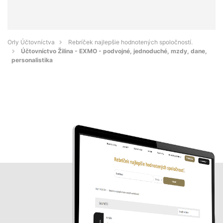
Orly Účtovníctva
Rebríček najlepšie hodnotených spoločností.
Účtovníctvo Žilina - EXMO - podvojné, jednoduché, mzdy, dane,
personalistika