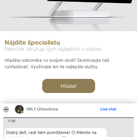
Nájdite špecialistu
Rebríček združuje tých najlepších v odbore
Hľadáte odborníka vo svojom okolí? Skontrolujte náš
vyhľadávač. Využívajte len tie najlepšie služby.
Hľadať
ORLY Účtovníctva
Live chat
11:56
Organizátor hodnotenia
Hodnotenie
Kontakt
Dobrý deň, radi Vám pomôžeme! 🙂 Kliknite na
Bright Side Solutions sp. z o.
Laureáti
Kontakt