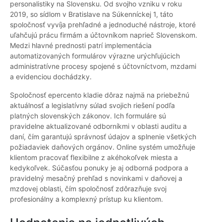
personalistiky na Slovensku. Od svojho vzniku v roku
2019, so sídlom v Bratislave na Súkenníckej 1, táto
spoločnosť vyvíja prehľadné a jednoduché nástroje, ktoré
uľahčujú prácu firmám a účtovníkom naprieč Slovenskom.
Medzi hlavné prednosti patrí implementácia
automatizovaných formulárov výrazne urýchľujúcich
administratívne procesy spojené s účtovníctvom, mzdami
a evidenciou dochádzky.
Spoločnosť epercento kladie dôraz najmä na priebežnú
aktuálnosť a legislatívny súlad svojich riešení podľa
platných slovenských zákonov. Ich formuláre sú
pravidelne aktualizované odborníkmi v oblasti auditu a
daní, čím garantujú správnosť údajov a splnenie všetkých
požiadaviek daňových orgánov. Online systém umožňuje
klientom pracovať flexibilne z akéhokoľvek miesta a
kedykoľvek. Súčasťou ponuky je aj odborná podpora a
pravidelný mesačný prehľad s novinkami v daňovej a
mzdovej oblasti, čím spoločnosť zdôrazňuje svoj
profesionálny a komplexný prístup ku klientom.