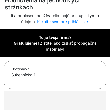
Hodnotenia na jednotlivých
stránkach
Iba prihlásení používatelia majú prístup k týmto
údajom.
Kliknite sem pre prihlásenie.
To je tvoja firma
?
Gratulujeme!
Zistite, ako získať propagačné
materiály!
Bratislava
Súkennícka 1