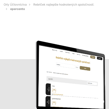
Orly Účtovníctva
Rebríček najlepšie hodnotených spoločností.
epercento