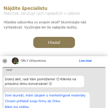
Nájdite špecialistu
Rebríček združuje tých najlepších v odbore
Hľadáte odborníka vo svojom okolí? Skontrolujte náš
vyhľadávač. Využívajte len tie najlepšie služby.
Hľadať
ORLY Účtovníctva
Live chat
14:47
Organizátor hodnotenia
Hodnotenie
Kontakt
Dobrý deň, radi Vám pomôžeme! 🙂 Kliknite na
Bright Side Solutions sp. z o.
Laureáti
Kontakt
príslušnú tému konverzácie! 🙂
o. sp. k.
Lista
ul. Ruska 22
wszystkich
Wrocław 50-079
Laureatów
Som laureát, mám záujem o marketingové materiály
KRS 0000749100 | Regon
Podmienky
381313360 | NIP 8943132676
Obchodné
Chcem prihlásiť svoju firmu do Orlov
+48 508 492 400
podmienky
Mám inú otátku
Zásady