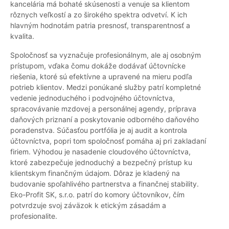
kancelária má bohaté skúsenosti a venuje sa klientom
rôznych veľkostí a zo širokého spektra odvetví. K ich
hlavným hodnotám patria presnosť, transparentnosť a
kvalita.
Spoločnosť sa vyznačuje profesionálnym, ale aj osobným
prístupom, vďaka čomu dokáže dodávať účtovnícke
riešenia, ktoré sú efektívne a upravené na mieru podľa
potrieb klientov. Medzi ponúkané služby patrí kompletné
vedenie jednoduchého i podvojného účtovníctva,
spracovávanie mzdovej a personálnej agendy, príprava
daňových priznaní a poskytovanie odborného daňového
poradenstva. Súčasťou portfólia je aj audit a kontrola
účtovníctva, popri tom spoločnosť pomáha aj pri zakladaní
firiem. Výhodou je nasadenie cloudového účtovníctva,
ktoré zabezpečuje jednoduchý a bezpečný prístup ku
klientskym finančným údajom. Dôraz je kladený na
budovanie spoľahlivého partnerstva a finančnej stability.
Eko-Profit SK, s.r.o. patrí do komory účtovníkov, čím
potvrdzuje svoj záväzok k etickým zásadám a
profesionalite.