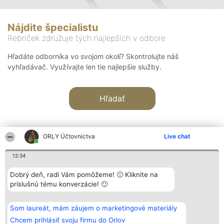
Nájdite špecialistu
Rebríček združuje tých najlepších v odbore
Hľadáte odborníka vo svojom okolí? Skontrolujte náš
vyhľadávač. Využívajte len tie najlepšie služby.
Hľadať
ORLY Účtovníctva
Live chat
12:34
Organizátor hodnotenia
Hodnotenie
Kontakt
Dobrý deň, radi Vám pomôžeme! 🙂 Kliknite na
Bright Side Solutions sp. z o.
Laureáti
Kontakt
príslušnú tému konverzácie! 🙂
o. sp. k.
Lista
ul. Ruska 22
wszystkich
Wrocław 50-079
Laureatów
Som laureát, mám záujem o marketingové materiály
KRS 0000749100 | Regon
Podmienky
381313360 | NIP 8943132676
Obchodné
Chcem prihlásiť svoju firmu do Orlov