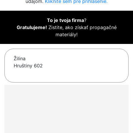
údajom.
Kliknite sem pre prihlásenie.
To je tvoja firma
?
Gratulujeme!
Zistite, ako získať propagačné
materiály!
Žilina
Hruštiny 602