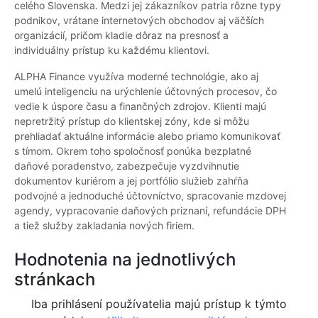
celého Slovenska. Medzi jej zákazníkov patria rôzne typy
podnikov, vrátane internetových obchodov aj väčších
organizácií, pričom kladie dôraz na presnosť a
individuálny prístup ku každému klientovi.
ALPHA Finance využíva moderné technológie, ako aj
umelú inteligenciu na urýchlenie účtovných procesov, čo
vedie k úspore času a finančných zdrojov. Klienti majú
nepretržitý prístup do klientskej zóny, kde si môžu
prehliadať aktuálne informácie alebo priamo komunikovať
s tímom. Okrem toho spoločnosť ponúka bezplatné
daňové poradenstvo, zabezpečuje vyzdvihnutie
dokumentov kuriérom a jej portfólio služieb zahŕňa
podvojné a jednoduché účtovníctvo, spracovanie mzdovej
agendy, vypracovanie daňových priznaní, refundácie DPH
a tiež služby zakladania nových firiem.
Hodnotenia na jednotlivých
stránkach
Iba prihlásení používatelia majú prístup k týmto