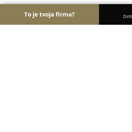
To je tvoja firma?
Zist
Orly Účtovníctva
Rebríček najlepšie hodnotených
účtovníctvo Bahledová
9.8
(36)
Dolná Krupá, Potôčky 73
Zobraziť telefónne číslo