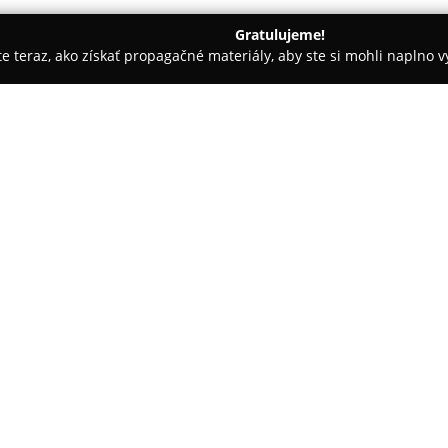
Gratulujeme!
ite teraz, ako získať propagačné materiály, aby ste si mohli naplno 
 spoločností.
účtovníctvo Bahledová
O spoločnosti:
Účtovníctvo Bahledová
pôsobí
účtovných služieb, ktoré podpor
Mária Bahledová disponuje ro
ktorý získala počas dlhoročnej
roku 2018 pracuje ako samosta
profesionálny rozvoj vplýva aj r
Firma poskytuje vedenie jedno
podvojného účtovníctva pre obch
Zabezpečuje tiež celkové spra