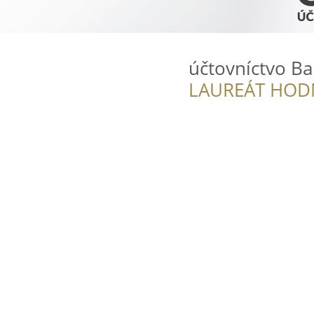
účtovníctvo B
LAUREÁT HOD