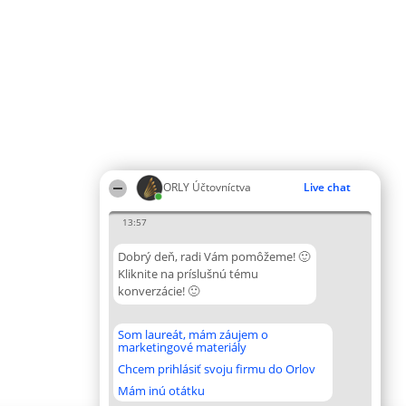
ORLY Účtovníctva
Live chat
13:57
Dobrý deň, radi Vám pomôžeme! 🙂
Kliknite na príslušnú tému
konverzácie! 🙂
Som laureát, mám záujem o
marketingové materiály
Chcem prihlásiť svoju firmu do Orlov
Mám inú otátku