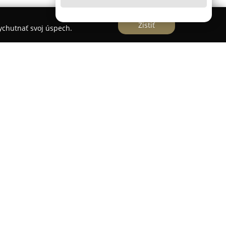
Zistiť
vychutnať svoj úspech.
 ako dôveryhodný poskytovateľ komplexných
ujú stabilitu a rast podnikateľských subjektov.
zsiahlymi znalosťami a zodpovedným prístupom,
 praxe v rozličných odvetviach hospodárstva. Od
tne zárobkovo činná osoba, pričom na jej
odinná tradícia v oblasti účtovníctva.
duchého účtovníctva pre živnostníkov a
odné spoločnosti, ako sú s.r.o. a a.s.
covanie miezd a personálnej agendy pre