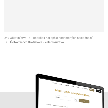
Orly Účtovníctva
Rebríček najlepšie hodnotených spoločností.
Účtovníctvo Bratislava - eÚčtovníctvo