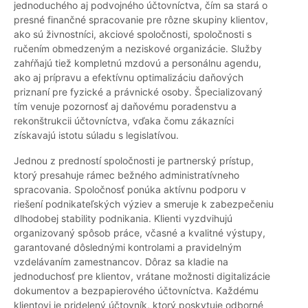
jednoduchého aj podvojného účtovníctva, čím sa stará o
presné finančné spracovanie pre rôzne skupiny klientov,
ako sú živnostníci, akciové spoločnosti, spoločnosti s
ručením obmedzeným a neziskové organizácie. Služby
zahŕňajú tiež kompletnú mzdovú a personálnu agendu,
ako aj prípravu a efektívnu optimalizáciu daňových
priznaní pre fyzické a právnické osoby. Špecializovaný
tím venuje pozornosť aj daňovému poradenstvu a
rekonštrukcii účtovníctva, vďaka čomu zákazníci
získavajú istotu súladu s legislatívou.
Jednou z predností spoločnosti je partnerský prístup,
ktorý presahuje rámec bežného administratívneho
spracovania. Spoločnosť ponúka aktívnu podporu v
riešení podnikateľských výziev a smeruje k zabezpečeniu
dlhodobej stability podnikania. Klienti vyzdvihujú
organizovaný spôsob práce, včasné a kvalitné výstupy,
garantované dôslednými kontrolami a pravidelným
vzdelávaním zamestnancov. Dôraz sa kladie na
jednoduchosť pre klientov, vrátane možnosti digitalizácie
dokumentov a bezpapierového účtovníctva. Každému
klientovi je pridelený účtovník, ktorý poskytuje odborné