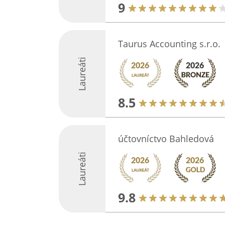
9
Taurus Accounting s.r.o.
Laureáti
8.5
účtovníctvo Bahledová
Laureáti
9.8