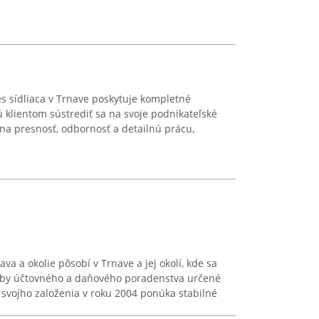
s sídliaca v Trnave poskytuje kompletné
 klientom sústrediť sa na svoje podnikateľské
 na presnosť, odbornosť a detailnú prácu,
va a okolie pôsobí v Trnave a jej okolí, kde sa
užby účtovného a daňového poradenstva určené
svojho založenia v roku 2004 ponúka stabilné