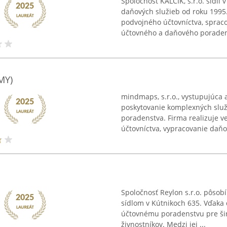
Spoločnosť KALČÍK, s.r.o. sídli 
daňových služieb od roku 1995
podvojného účtovníctva, sprac
účtovného a daňového poradens
MY)
mindmaps, s.r.o., vystupujúca 
poskytovanie komplexných služ
poradenstva. Firma realizuje 
účtovníctva, vypracovanie daňov
Spoločnosť Reylon s.r.o. pôsobí
sídlom v Kútnikoch 635. Vďaka
účtovnému poradenstvu pre šir
živnostníkov. Medzi jej ...