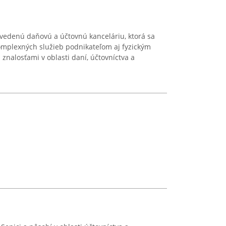
avedenú daňovú a účtovnú kanceláriu, ktorá sa
omplexných služieb podnikateľom aj fyzickým
znalosťami v oblasti daní, účtovníctva a