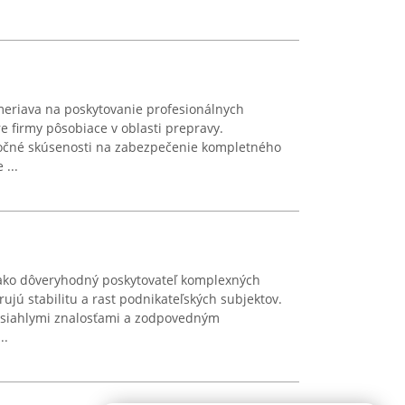
meriava na poskytovanie profesionálnych
e firmy pôsobiace v oblasti prepravy.
ročné skúsenosti na zabezpečenie kompletného
...
ako dôveryhodný poskytovateľ komplexných
ujú stabilitu a rast podnikateľských subjektov.
zsiahlymi znalosťami a zodpovedným
..