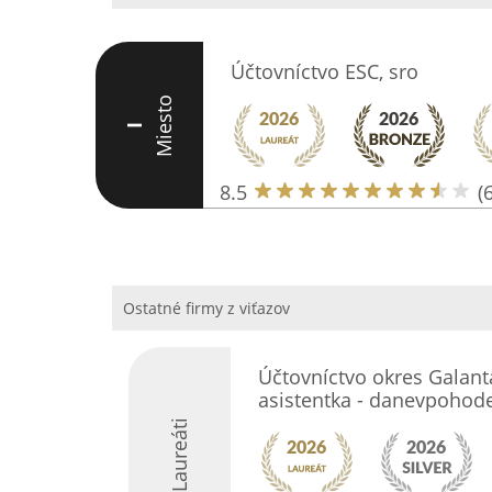
Účtovníctvo ESC, sro
Miesto
I
8.5
(6
Ostatné firmy z viťazov
Účtovníctvo okres Galanta
asistentka - danevpohode.
Laureáti