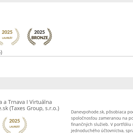
)
 a Trnava I Virtuálna
sk (Taxes Group, s.r.o.)
Danevpohode.sk, pôsobiaca pod 
spoločnosťou zameranou na po
finančných služieb. V portfóliu
jednoduchého účtovníctva, spra