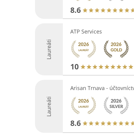
8.6
ATP Services
Laureáti
10
Arisan Trnava - účtovníct
Laureáti
8.6