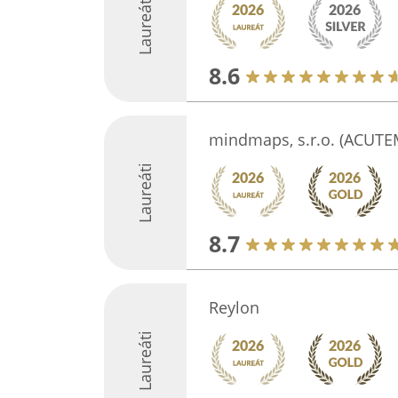
Laureáti
8.6
mindmaps, s.r.o. (ACUTE
Laureáti
8.7
Reylon
Laureáti