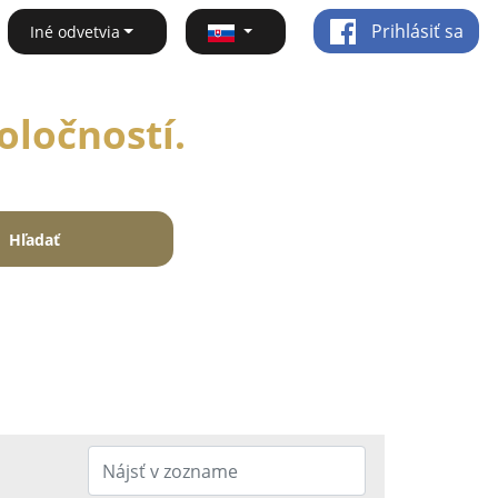
Prihlásiť sa
Iné odvetvia
oločností.
Hľadať