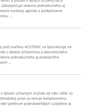
v Senici a pôsobí v oblasti účtovníctva a
. Zabezpečuje vedenie jednoduchého aj
ovanie mzdovej agendy a poskytovanie
tva. ...
aj pod značkou ACUTEMY, sa špecializuje na
ieb v oblasti účtovníctva a ekonomického
vedenie jednoduchého aj podvojného
ých ...
 v oblasti účtovných služieb od roku 2006, so
 dlhodobej praxi sa venuje komplexnému
oké spektrum podnikateľských subjektov aj