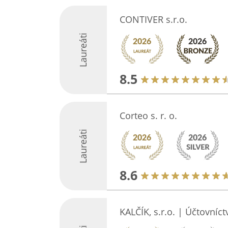
CONTIVER s.r.o.
Laureáti
8.5
Corteo s. r. o.
Laureáti
8.6
KALČÍK, s.r.o. | Účtovníc