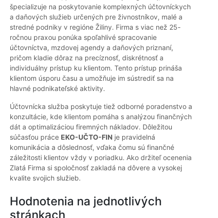
špecializuje na poskytovanie komplexných účtovníckych
a daňových služieb určených pre živnostníkov, malé a
stredné podniky v regióne Žiliny. Firma s viac než 25-
ročnou praxou ponúka spoľahlivé spracovanie
účtovníctva, mzdovej agendy a daňových priznaní,
pričom kladie dôraz na precíznosť, diskrétnosť a
individuálny prístup ku klientom. Tento prístup prináša
klientom úsporu času a umožňuje im sústrediť sa na
hlavné podnikateľské aktivity.
Účtovnícka služba poskytuje tiež odborné poradenstvo a
konzultácie, kde klientom pomáha s analýzou finančných
dát a optimalizáciou firemných nákladov. Dôležitou
súčasťou práce
EKO-UČTO-FIN
je pravidelná
komunikácia a dôslednosť, vďaka čomu sú finančné
záležitosti klientov vždy v poriadku. Ako držiteľ ocenenia
Zlatá Firma si spoločnosť zakladá na dôvere a vysokej
kvalite svojich služieb.
Hodnotenia na jednotlivých
stránkach