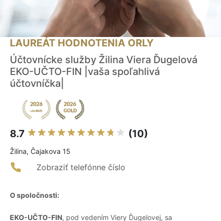
LAUREÁT HODNOTENIA ORLY
Účtovnícke služby Žilina Viera Ďugelová
EKO-UČTO-FIN |vaša spoľahlivá
účtovníčka|
8.7
(10)
Žilina, Čajakova 15
Zobraziť telefónne číslo
O spoločnosti:
EKO-UČTO-FIN
, pod vedením Viery Ďugelovej, sa