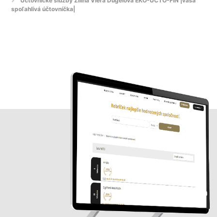
Účtovnícke služby Žilina Viera Ďugelová EKO-UČTO-FIN |vaša
spoľahlivá účtovníčka|