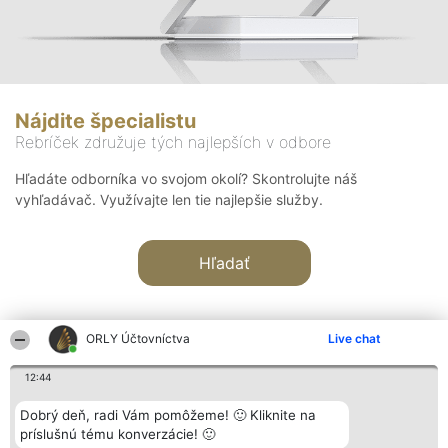
Nájdite špecialistu
Rebríček združuje tých najlepších v odbore
Hľadáte odborníka vo svojom okolí? Skontrolujte náš
vyhľadávač. Využívajte len tie najlepšie služby.
Hľadať
ORLY Účtovníctva
Live chat
12:44
Organizátor hodnotenia
Hodnotenie
Kontakt
Dobrý deň, radi Vám pomôžeme! 🙂 Kliknite na
Bright Side Solutions sp. z o.
Laureáti
Kontakt
príslušnú tému konverzácie! 🙂
o. sp. k.
Lista