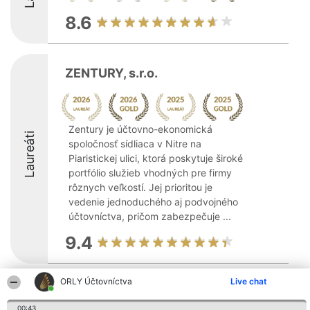
8.6
ZENTURY, s.r.o.
Zentury je účtovno-ekonomická
Laureáti
spoločnosť sídliaca v Nitre na
Piaristickej ulici, ktorá poskytuje široké
portfólio služieb vhodných pre firmy
rôznych veľkostí. Jej prioritou je
vedenie jednoduchého aj podvojného
účtovníctva, pričom zabezpečuje ...
9.4
ORLY Účtovníctva
Live chat
Organizátor hodnotenia
Hodnotenie
Kontakt
Bright Side Solutions sp. z o.
Laureáti
Kontakt
00:43