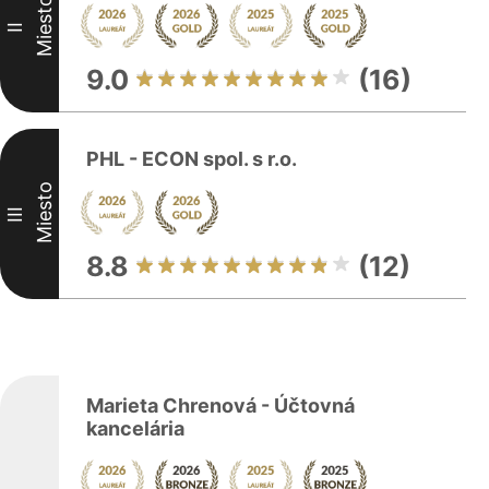
Miesto
II
9.0
(16)
PHL - ECON spol. s r.o.
Miesto
III
8.8
(12)
Marieta Chrenová - Účtovná
kancelária