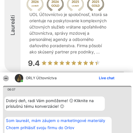
UOL Účtovníctvo je spoločnosť, ktorá sa
Laureáti
orientuje na poskytovanie komplexných
účtovných služieb vrátane spoľahlivého
účtovníctva, správy mzdovej a
personálnej agendy a odborného
daňového poradenstva. Firma pôsobí
ako skúsený partner pre podniky, ...
9.4
ORLY Účtovníctva
Live chat
Organizátor hodnotenia
Hodnotenie
Kontakt
Bright Side Solutions sp. z o.
Laureáti
Kontakt
06:07
o. sp. k.
Lista
ul. Ruska 22
wszystkich
Dobrý deň, radi Vám pomôžeme! 🙂 Kliknite na
Wrocław 50-079
Laureatów
príslušnú tému konverzácie! 🙂
KRS 0000749100 | Regon
Podmienky
381313360 | NIP 8943132676
Obchodné
+48 508 492 400
podmienky
Zásady
Som laureát, mám záujem o marketingové materiály
ochrany
Chcem prihlásiť svoju firmu do Orlov
osobných
údajov